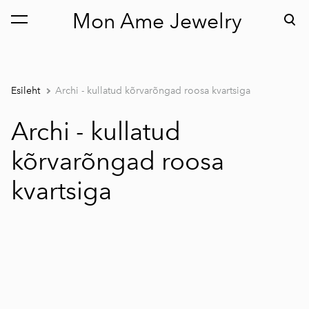
Mon Ame Jewelry
lisati ostukorvi.
Vaata ostukorvi
Esileht
Archi - kullatud kõrvarõngad roosa kvartsiga
Archi - kullatud
kõrvarõngad roosa
kvartsiga
1 / 2