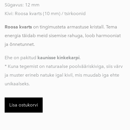
Sügavus: 12 mm
Kivi: Roosa kvarts (10 mm) / tsirkoonid
Roosa kvarts
on tingimusteta armastuse kristall. Tema
energia täidab meid sisemise rahuga, loob harmooniat
ja õnnetunnet.
Ehe on pakitud
kaunisse kinkekarpi
.
* Kuna tegemist on naturaalse poolvääriskiviga, siis värv
ja muster erineb natuke igal kivil, mis muudab iga ehte
unikaalseks.
Lisa ostukorvi