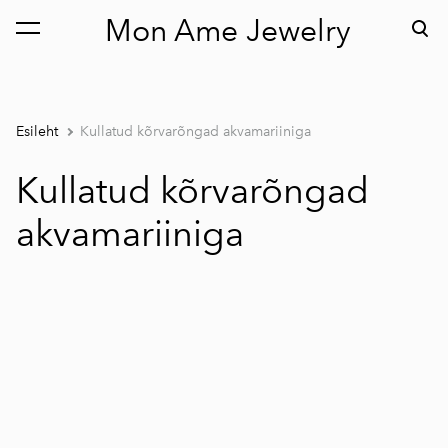
Mon Ame Jewelry
lisati ostukorvi.
Vaata ostukorvi
Esileht
Kullatud kõrvarõngad akvamariiniga
Kullatud kõrvarõngad
akvamariiniga
1 / 3