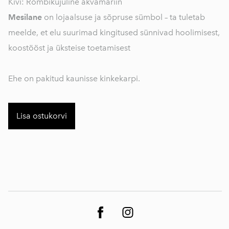
Kivi: Rombikujuline akvamariin
Mesilane
on lojaalsuse ja sõpruse sümbol – ta tuletab
meelde, et elu suurimad kingitused sünnivad hoolimisest,
koostööst ja üksteise toetamisest
Ehe on pakitud kaunisse kinkekarpi.
Lisa ostukorvi