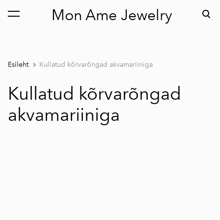
Mon Ame Jewelry
lisati ostukorvi.
Vaata ostukorvi
Esileht
Kullatud kõrvarõngad akvamariiniga
Kullatud kõrvarõngad
akvamariiniga