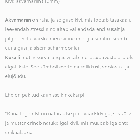
Kivi: akvamariin (10mm)
Akvamariin
on rahu ja selguse kivi, mis toetab tasakaalu,
leevendab stressi ning aitab väljendada end ausalt ja
julgelt. Selle värske meresinine energia sümboliseerib
uut algust ja sisemist harmooniat.
Koralli
motiiv kõrvarõngas viitab mere sügavustele ja elu
algallikale. See sümboliseerib naiselikkust, voolavust ja
elujõudu.
Ehe on pakitud kaunisse kinkekarpi.
*Kuna tegemist on naturaalse poolvääriskiviga, siis värv
ja muster erineb natuke igal kivil, mis muudab iga ehte
unikaalseks.