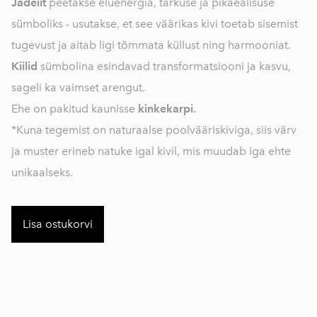
Jadeiit
peetakse eluenergia, tarkuse ja pikaealisuse
sümboliks - usutakse, et see väärikas kivi toetab sisemist
tugevust ja aitab ligi tõmmata küllust ning harmooniat.
Kiilid
sümbolina esindavad transformatsiooni ja kasvu,
sageli ka vaimset arengut.
Ehe on pakitud kaunisse
kinkekarpi.
*Kuna tegemist on naturaalse poolvääriskiviga, siis värv
ja muster erineb natuke igal kivil, mis muudab iga ehte
unikaalseks.
Lisa ostukorvi