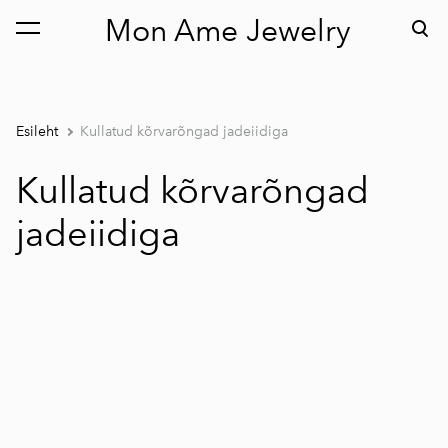
Mon Ame Jewelry
lisati ostukorvi.
Vaata ostukorvi
Esileht
Kullatud kõrvarõngad jadeiidiga
Kullatud kõrvarõngad
jadeiidiga
1 / 2