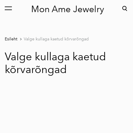
Mon Ame Jewelry
lisati ostukorvi.
Vaata ostukorvi
Esileht
Valge kullaga kaetud kõrvarõngad
Valge kullaga kaetud
kõrvarõngad
1 / 2