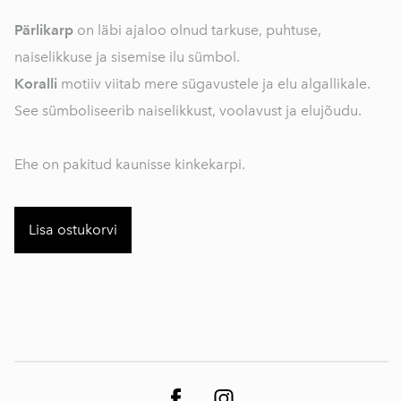
Pärlikarp
on läbi ajaloo olnud tarkuse, puhtuse,
naiselikkuse ja sisemise ilu sümbol.
Koralli
motiiv viitab mere sügavustele ja elu algallikale.
See sümboliseerib naiselikkust, voolavust ja elujõudu.
Ehe on pakitud kaunisse kinkekarpi.
Lisa ostukorvi